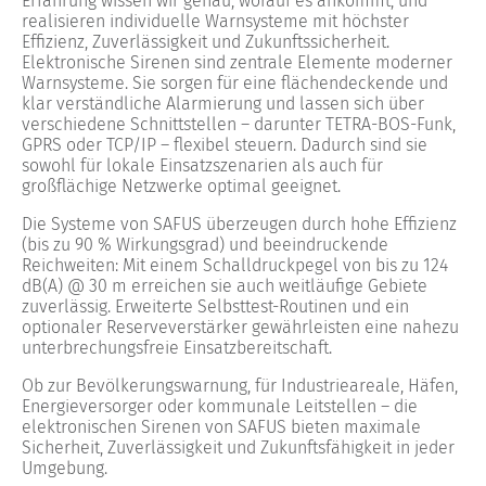
Erfahrung wissen wir genau, worauf es ankommt, und
realisieren individuelle Warnsysteme mit höchster
Effizienz, Zuverlässigkeit und Zukunftssicherheit.
Elektronische Sirenen sind zentrale Elemente moderner
Warnsysteme. Sie sorgen für eine flächendeckende und
klar verständliche Alarmierung und lassen sich über
verschiedene Schnittstellen – darunter TETRA-BOS-Funk,
GPRS oder TCP/IP – flexibel steuern. Dadurch sind sie
sowohl für lokale Einsatzszenarien als auch für
großflächige Netzwerke optimal geeignet.
Die Systeme von SAFUS überzeugen durch hohe Effizienz
(bis zu 90 % Wirkungsgrad) und beeindruckende
Reichweiten: Mit einem Schalldruckpegel von bis zu 124
dB(A) @ 30 m erreichen sie auch weitläufige Gebiete
zuverlässig. Erweiterte Selbsttest-Routinen und ein
optionaler Reserveverstärker gewährleisten eine nahezu
unterbrechungsfreie Einsatzbereitschaft.
Ob zur Bevölkerungswarnung, für Industrieareale, Häfen,
Energieversorger oder kommunale Leitstellen – die
elektronischen Sirenen von SAFUS bieten maximale
Sicherheit, Zuverlässigkeit und Zukunftsfähigkeit in jeder
Umgebung.