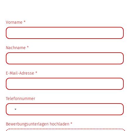
Vorname
*
Nachname
*
*
E-Mail-Adresse
*
bin
*
Telefonnummer
Bewerbungsunterlagen hochladen
*