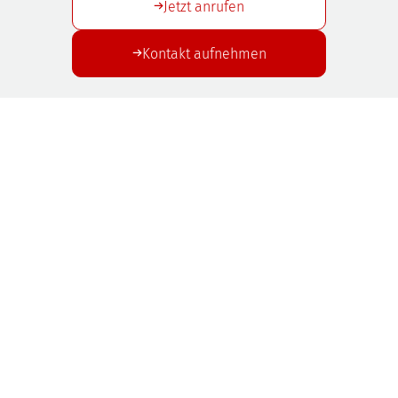
Jetzt anrufen
Kontakt aufnehmen
SAFUS GmbH
Gewerbepark West | Rennbahnstraße 18
D-84347 Pfarrkirchen
T.: +49 8561 968 987-0 | M.: info@safus.de
Produkte
Unternehmen
Full-Service
News
Anwendungsgebiete
Kontakt
Karriere