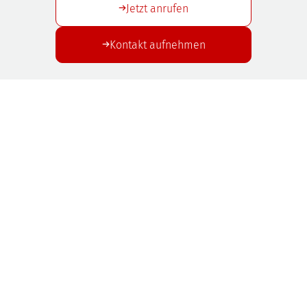
Jetzt anrufen
Kontakt aufnehmen
SAFUS GmbH
Gewerbepark West | Rennbahnstraße 18
D-84347 Pfarrkirchen
T.: +49 8561 968 987-0 | M.: info@safus.de
Produkte
Unternehmen
Full-Service
News
Anwendungsgebiete
Kontakt
Karriere