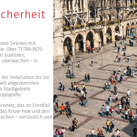
cherheit
näre Sirenen mit
ie. Über TETRA-BOS-
al auslösen,
 überwachen – in
ie Installation bis zur
duell abgestimmten
s Stadtgebiets
opografie.
rnnetz, das im Ernstfall
e, das Know-how und den
achen – verlässlich und