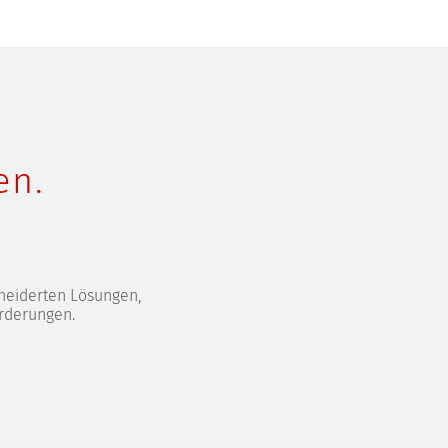
en.
neiderten Lösungen,
orderungen.